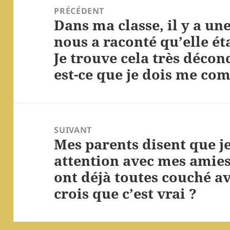
de
PRÉCÉDENT
Dans ma classe, il y a une 
l’article
Article
nous a raconté qu’elle éta
précédent :
Je trouve cela très déco
est-ce que je dois me com
SUIVANT
Mes parents disent que je
Article
attention avec mes amies
suivant :
ont déjà toutes couché a
crois que c’est vrai ?