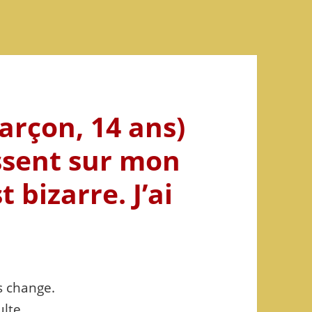
garçon, 14 ans)
ssent sur mon
 bizarre. J’ai
s change.
ulte.