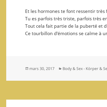
Et les hormones te font ressentir très
Tu es parfois très triste, parfois très 
Tout cela fait partie de la puberté et 
Ce tourbillon d’émotions se calme à
Publié
Catégories
mars 30, 2017
Body & Sex - Körper & S
le
Navigation