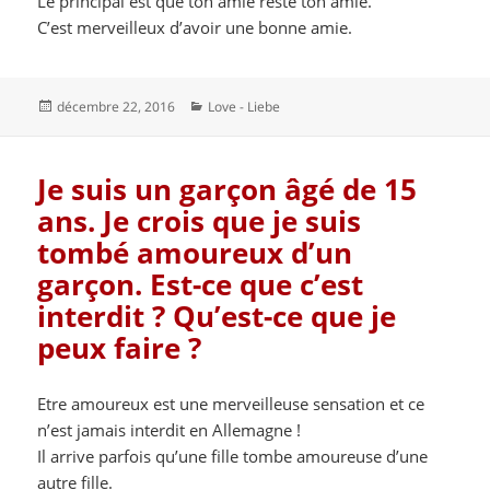
Le principal est que ton amie reste ton amie.
C’est merveilleux d’avoir une bonne amie.
Publié
Catégories
décembre 22, 2016
Love - Liebe
le
Je suis un garçon âgé de 15
ans. Je crois que je suis
tombé amoureux d’un
garçon. Est-ce que c’est
interdit ? Qu’est-ce que je
peux faire ?
Etre amoureux est une merveilleuse sensation et ce
n’est jamais interdit en Allemagne !
Il arrive parfois qu’une fille tombe amoureuse d’une
autre fille.