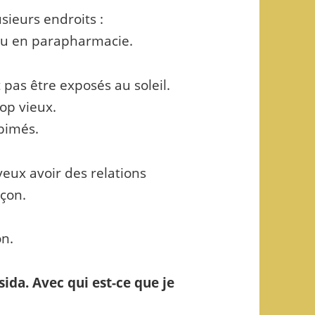
sieurs endroits :
 ou en parapharmacie.
 pas être exposés au soleil.
rop vieux.
abimés.
 veux avoir des relations
rçon.
on.
 sida. Avec qui est-ce que je