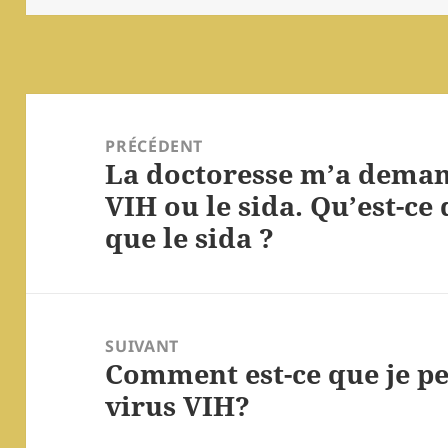
Navigation
de
PRÉCÉDENT
La doctoresse m’a demandé
l’article
Article
VIH ou le sida. Qu’est-ce 
précédent :
que le sida ?
SUIVANT
Comment est-ce que je peu
Article
virus VIH?
suivant :