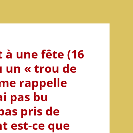
 à une fête (16
 eu un « trou de
 me rappelle
’ai pas bu
 pas pris de
 est-ce que