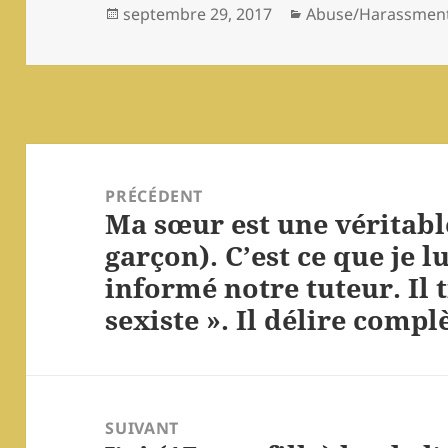
Publié
Catégories
septembre 29, 2017
Abuse/Harassment
le
Navigation
de
PRÉCÉDENT
Ma sœur est une véritable
l’article
Article
garçon). C’est ce que je lu
précédent :
informé notre tuteur. Il
sexiste ». Il délire comp
SUIVANT