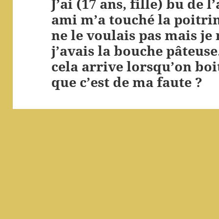
J’ai (17 ans, fille) bu de 
Article
ami m’a touché la poitrin
suivant :
ne le voulais pas mais je 
j’avais la bouche pâteus
cela arrive lorsqu’on boit
que c’est de ma faute ?