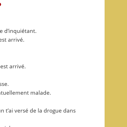
?
 d’inquiétant.
est arrivé.
est arrivé.
sse.
entuellement malade.
n t’ai versé de la drogue dans