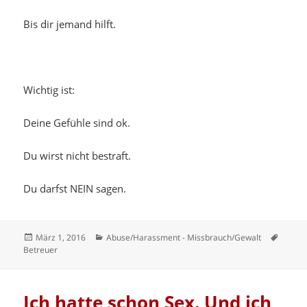
Bis dir jemand hilft.
Wichtig ist:
Deine Gefühle sind ok.
Du wirst nicht bestraft.
Du darfst NEIN sagen.
Veröffentlicht
Kategorien
Schlag
März 1, 2016
Abuse/Harassment - Missbrauch/Gewalt
am
Betreuer
Ich hatte schon Sex. Und ich