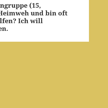
ngruppe (15,
 Heimweh und bin oft
lfen? Ich will
en.