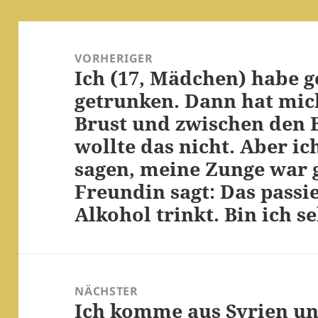
Beitragsnavigation
VORHERIGER
Ich (17, Mädchen) habe g
Vorheriger
getrunken. Dann hat mic
Beitrag:
Brust und zwischen den B
wollte das nicht. Aber ic
sagen, meine Zunge war 
Freundin sagt: Das passi
Alkohol trinkt. Bin ich s
NÄCHSTER
Ich komme aus Syrien un
Nächster