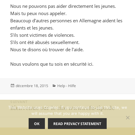
Nous ne pouvons pas aider directement les jeunes.
Mais tu peux nous appeler.
Beaucoup d’autres personnes en Allemagne aident les
enfants et les jeunes.
S’ils sont victimes de violences.
S’ils ont été abusés sexuellement.
Nous te disons où trouver de l’aide.
Nous voulons que tu sois en sécurité ici.
Publié
Catégories
décembre 18, 2015
Help - Hilfe
le
Navigation
SUIVANT
de
Bienvenue sur le site www.refu-tips.de
This Website uses Cookies. If you continue to use this site, we
Article
l’article
will assume that you are happy with it.
suivant :
OK
READ PRIVACY STATEMENT