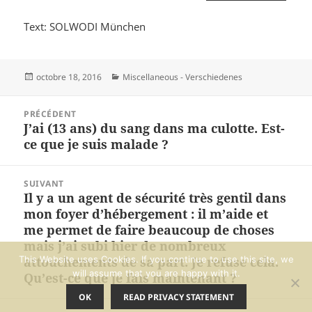
Text: SOLWODI München
Publié
Catégories
octobre 18, 2016
Miscellaneous - Verschiedenes
le
Navigation
PRÉCÉDENT
de
J’ai (13 ans) du sang dans ma culotte. Est-
Article
l’article
ce que je suis malade ?
précédent :
SUIVANT
Il y a un agent de sécurité très gentil dans
Article
mon foyer d’hébergement : il m’aide et
suivant :
me permet de faire beaucoup de choses
mais j’ai subi hier de nombreux
attouchements de sa part. Je refuse cela.
This Website uses Cookies. If you continue to use this site, we
will assume that you are happy with it.
Qu’est-ce que je fais maintenant ?
OK
READ PRIVACY STATEMENT