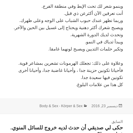
وينمو شعر لك تحت الإبط وفي منطقة الفرج.
أنت تعرقين الآن أكثرعن ذي قبل.
وربما تظهر عندك حبوب الشباب على الوجه وعلى ظهرك.
ويصبح شعرك أكثر دهنية ويحتاج إلى غسيل بين الحين والآخر.
وتحدث لديك الدورة الشهرية.
ويبدأ ثدياك في النمو.
وتكبر حلمات الثديين ويصبح لونهما غامقا.
وعلاوة على ذلك: تجعلك الهرمونات تشعرين بمشاعر قوية.
فأحيانا تكونين حزينة جدا ، وأحيانا غاضبة جدا، وأحيانا أخرى
تكونين فيها سعيدة جدا.
كل هذا من علامات البلوغ.
نُشرت
التصنيفات
ديسمبر 23, 2016
Body & Sex - Körper & Sex
في
صفّح
السابق
لمقالات
المقالة
حكى لي صديقي أن حدث لديه خروج للسائل المنوي.