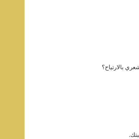
عري بالارتياح؟
بتك.