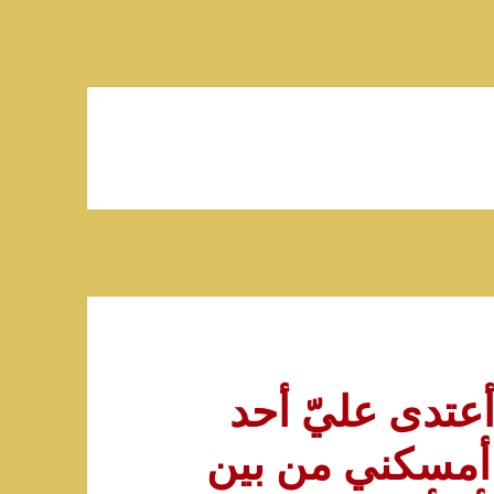
ي 15 سنة. أعتدى عليّ أحد
 أمسكني من بين