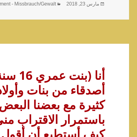
نُشرت
التصنيفات
مارس 23, 2018
ment - Missbrauch/Gewalt
في
أنا (بن
أصدقاء من بنات وأولاد
كثيرة مع بعضنا البعض
باستمرار الاقتراب مني.
كيف أستطيع أن أقول 