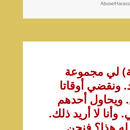
Abuse/Harass
ت عمري 16 سنة) لي مجموعة
. ونقضي أوقاتا
. ويحاول أحدهم
 وأنا لا أريد ذلك.
له هذا؟ فنحن