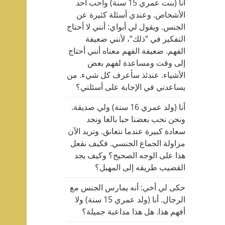
أنا (بنت عمري 15 سنة) وأحب أحد
الأشخاص. وعندي أسئلة كثيرة عن
الجنس. ويقول لي أبواي: أنني لا أحتاج
التفكير في “ذلك”، لأنني ضعيفة
الفهم. ضعيفة الفهم معناه أنني أحتاج
إلى وقت ومساعدة لفهم بعض
الأشياء. عندئذ سأعرف كل شيء. من
يساعدني في الإجابة على أسئلتي؟
أنا (ولد عمري 16 سنة) ولي صديقة.
ونحن نحب بعضنا حبا بالغا ونجد
سعادة كبيرة عندما نتعانق. ونريد الآن
مزاولة الجماع الجنسي. فكيف نقعل
هذا على الوجه الصحيح؟ وكيف يجد
القضيب طريقه إلى المهبل؟
حكى لي أخي: أنه يمارس الجنس مع
الرجال. أنا (ولد عمري 15 سنة) ولا
أفهم هذا. هل هذا مداعبة جميلة؟