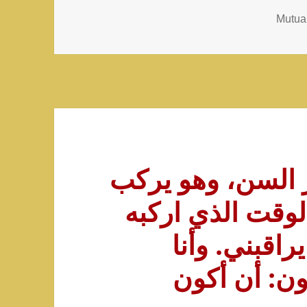
Mutual
 السن، وهو يركب
لوقت الذي اركبه
هو يراقبني. وأنا
ون: أن أكون