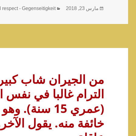
نُشرت
التصنيفات
مارس 23, 2018
 respect - Gegenseitigkeit
في
من الجيران شاب كبير
الترام غالبا في نفس ا
(عمري 15 سنة). و
خائفة منه. يقول الآخر