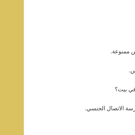
س ممنوعة.
س.
في بيت؟