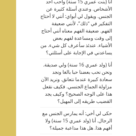
أنا (بنت عمري 15 سنة) وأحب أحد
الأشخاص. وعندي أسئلة كثيرة عن
الجنس. ويقول لي أبواي: أنني لا أحتاج
التفكير في “ذلك”، لأنني ضعيفة
الفهم. ضعيفة الفهم معناه أنني أحتاج
إلى وقت ومساعدة لفهم بعض
الأشياء. عندئذ سأعرف كل شيء. من
يساعدني في الإجابة على أسئلتي؟
أنا (ولد عمري 16 سنة) ولي صديقة.
ونحن نحب بعضنا حبا بالغا ونجد
سعادة كبيرة عندما نتعانق. ونريد الآن
مزاولة الجماع الجنسي. فكيف نقعل
هذا على الوجه الصحيح؟ وكيف يجد
القضيب طريقه إلى المهبل؟
حكى لي أخي: أنه يمارس الجنس مع
الرجال. أنا (ولد عمري 15 سنة) ولا
أفهم هذا. هل هذا مداعبة جميلة؟