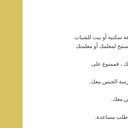
 سكنية أو بيت للشباب
يسمح لمعلمك أو معلمتك
لك ، فممنوع على
رسة الجنس معك.
س معك.
 طلب مساعدة.