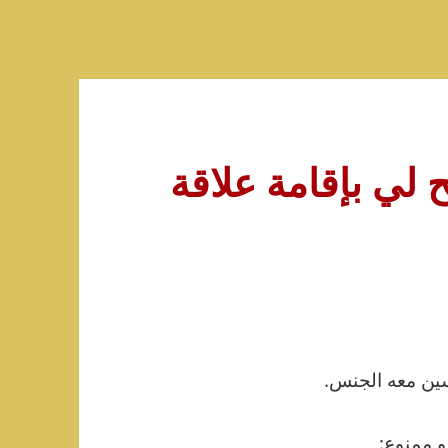
لي بإقامة علاقة
سين معه الجنس.
و ممنوع: