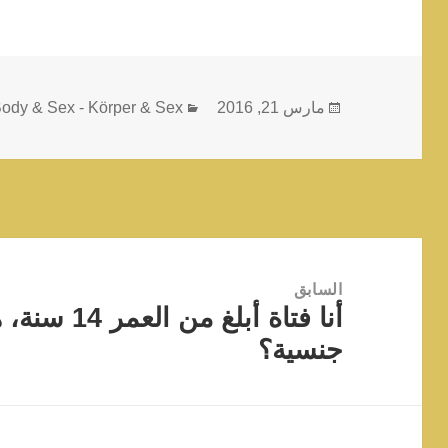
نُشرت
التصنيفات
مارس 21, 2016
ody & Sex - Körper & Sex
في
تصفّح
المقالات
السابق
المقالة
أنا فتاة أبل
السابقة:
جنسية؟