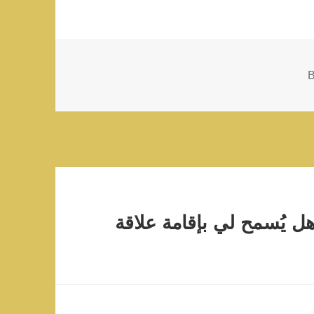
B
غ من العمر 14 سنة، هل يُسمح لي بإقامة علاقة