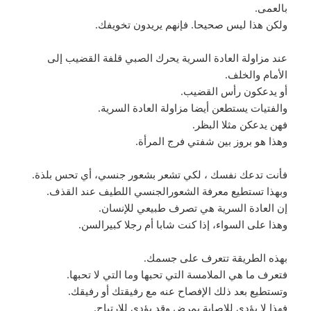
بالعمى.
ولكن هذا ليس صحيحا. فإنهم يريدون تخويفك.
عند مزاولة العادة السرية يحرك الصبي قلفة القضيب إلى
الأمام والخلف.
أو يدعكون رأس القضيب.
والفتيات يستطعن أيضا مزاولة العادة السرية.
فهن يدعكن مثلا البظر.
وهذا هو بروز بين شفتي فرج المرأة.
فأنت تدعك نفسك ، لكي تشعر بشعور جنسي، أي تحس بلذة.
وبهذا تستطيع معرفة الشعورالجنسي اللطيف عند القذف.
إن العادة السرية هي تصرف طبيعي للإنسان.
وهذا على السواء، إذا كنت شابا أم رجلا كبيرالسن.
بهذه الطريقة تتعرف على جسمك.
فتعرف ما هي الملامسة التي تحبها وما التي لا تحبها.
وتستطيع بعد ذلك الإفصاح عنه مع رفيقتك أو رفيقك.
فهذا لا يؤدي للإصابة بمرض وقد يؤدي للارتياح.