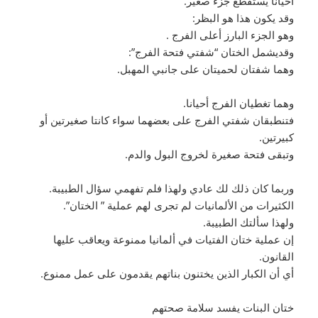
أحيانا يستقطع جزء صغير.
وقد يكون هذا هو البظر:
وهو الجزء البارز أعلى الفرج .
وقديشمل الختان “شفتي فتحة الفرج”:
وهما شفتان لحميتان على جانبي المهبل.
وهما تغطيان الفرج أحيانا.
فتنطبقان شفتي الفرج على بعضهما سواء كانتا صغيرتين أو
كبيرتين.
وتبقى فتحة صغيرة لخروج البول والدم.
وربما كان ذلك لك عادي ولهذا فلم تفهمي سؤال الطبيبة.
الكثيرات من الألمانيات لم تجرى لهم عملية ” الختان”.
ولهذا سألتك الطبيبة.
إن عملية ختان الفتيات في ألمانيا ممنوعة ويعاقب عليها
القانون.
أي أن الكبار الذين يختنون بناتهم يقدمون على عمل ممنوع.
ختان البنات يفسد سلامة صحتهم