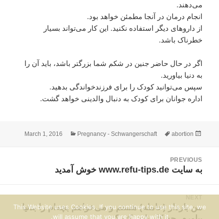
می‌دهند.
انجام درمان در آنجا مطمئن خواهد بود.
از داروهای دیگر استفاده نکنید. این کار می‌تواند بسیار
خطرناک باشد.
اگر در حال حاضر جنین در شکم شما بزرگتر باشد، باید آن را
به دنیا بیاورید.
سپس می‌توانید کودک را برای فرزندخواندگی بدهید.
اداره جوانان برای کودک به دنبال والدینی خواهد گشت.
Categories
Tags
Posted
March 1, 2016
Pregnancy - Schwangerschaft
abortion
on
Pos
PREVIOUS
navigatio
Previous
به سایت www.refu-tips.de خوش آمدید
post:
NEXT
Next
من باردار (حامله) هستم و می‌خواهم بچه‌ام را بدنیا
This Website uses Cookies. If you continue to use this site, we
will assume that you are happy with it.
بیاورم. چه کار باید بکنم؟
post: