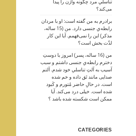
تناسلیِ مرد چگونه واژن را پیدا
می‌کند؟
برادرم به من گفته است: او با مردان
رابطه‌یِ جنسی دارد. من (15 ساله،
مذکر) این را نمی‌فهمم. آیا این کار
لذّت بخش است؟
من (16 ساله، پسر) امروز با دوستِ
دخترم رابطه‌یِ جنسی داشتم و سبب
آسیب به آلتِ تناسلیِ خود شدم. آلتم
صدایی مانند تَق داده و خم شده
است. در حالِ حاضر مُتورم و کَبود
شده است. خیلی درد می‌کند. آیا
ممکن است شکسته شده باشد ؟
CATEGORIES