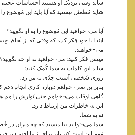
شاید وقتی نزدیک او هستید اِحساساتِ عَجیبی 
شاید مُطمئن نیستید که آیا باید این مُوضوع را ب
آیا می¬خواهید این مُوضوع را به او بگویید؟
ابتدا با خود فِکر کنید که وقتی که از لَحاظِ ج
می¬خواهید.
سِپس فکر کنید: می¬خواهید به او چه بگویید؟
شاید این کلمات به شما کُمک کنند:
روزی شَخصی آسیبِ جِدّی به من زد.
بنابراین نمی¬خواهم دوباره کاری انجام دهم که
گاهی اوقات می¬خواهم حتی نَوازش را هم هر
این به خاطراتِ من اِرتباط دارد.
نه به شما.
شما می¬توانید بیاندیشید که چه میزان در خُص
مُهم این است که: باید برای شما احساسِ خوب