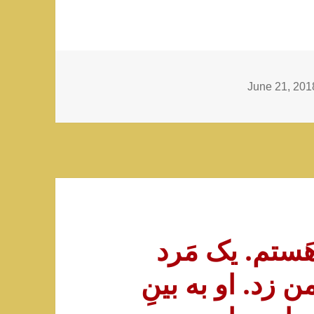
Cate
June 21, 201
15 ساله هَستم. یک مَرد
 زد. او به بینِ