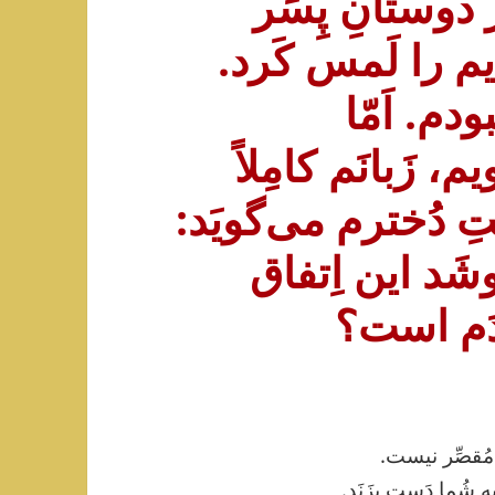
دوستانِ پِسَر
یم را لَمس کَرد.
دم. اَمّا
، زَبانَم کامِلاً
 دُخترم می‌گویَد:
شَد این اِتفاق
ودَم است؟
 مُقصِّر نیست.
ه شُما دَست بِزَنَد.