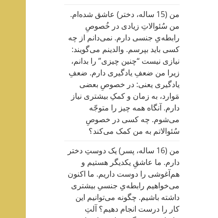
من (15 ساله، دختر) عاشق شده‌ام.
من سُئوالاتِ زیادی در خُصوصِ
رابطه‌یِ جنسی دارم. نمی‌دانم از چه
کسی باید بپرسم. والدینم می‌گویند:
نیازی نیست “چنین چیزی” را بدانم،
زیرا من ضعفِ یادگیری دارم. ضعفِ
یادگیری یعنی: در خصوصِ بعضی
مَوارد، به زمان و کمکِ بیشتری نیاز
دارم. آنگاه همه چیز را متوجّه
می‌شوم. چه کسی در خصوصِ
سُئوالاتم به من کمک می‌کند؟
من (16 ساله، پسر) یک دوستِ دختر
دارم. ما عاشقِ یکدیگر هستیم و
هم‌آغوشی را دوست داریم. ما اکنون
می‌خواهیم رابطه‌یِ جنسیِ بیشتری
داشته باشیم. چگونه می‌توانیم این
کار را درست انجام دهیم؟ آلتِ