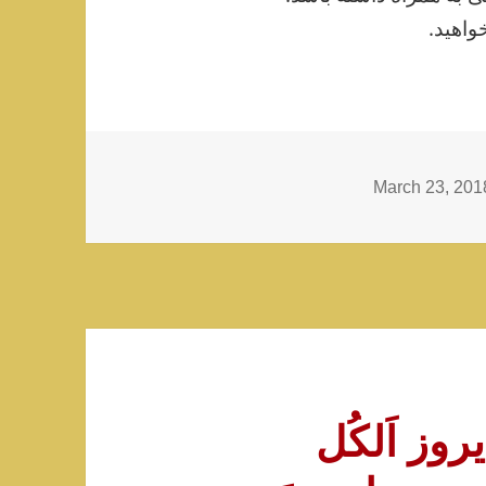
واهید.
Cate
March 23, 201
 دیروز اَلکُل