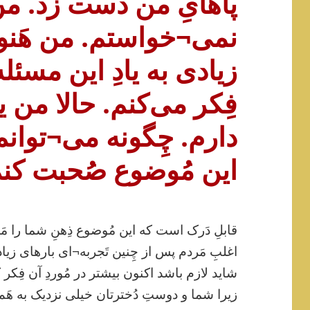
پاهایِ من دست زد. من
نمی¬خواستم. من هَنو
زیادی به یادِ این مسئله
فِکر می‌کنم. حالا من 
دارم. چِگونه می¬توانم 
این مُوضوع صُحبت کن
قابلِ دَرک است که این مُوضوع ذِهنِ شما را 
اغلبِ مَردم پس از چِنین تَجربه¬ای بارهای زیا
شاید لازم باشد اکنون بیشتر در مُوردِ آن فِکر ک
زیرا شما و دوستِ دُخترتان خیلی نزدیک به هَم