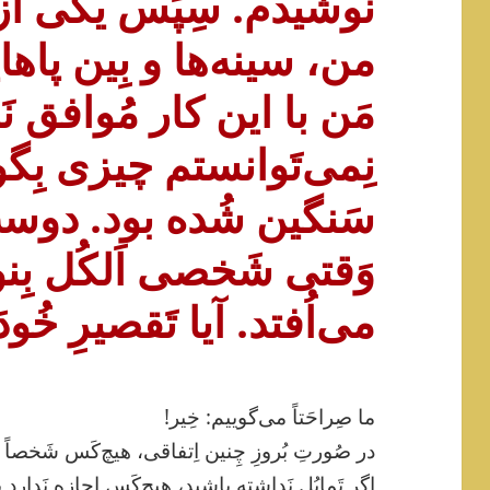
نوشیدم. سِپَس یکی از 
من، سینه‌ها و بِین پاها
مَن با این کار مُوافق نَبو
نِمی‌تَوانستم چیزی بِگویم
سَنگین شُده بود. دوستِ
وَقتی شَخصی اَلکُل بِنو
می‌اُفتد. آیا تَقصیرِ خُ
ما صِراحَتاً می‌گوییم: خِیر!
در صُورتِ بُروزِ چِنین اِتفاقی، هیچ‌کَس شَخصاً
اگر تَمایُل نَداشته باشید، هیچ‌کَس اِجازِه نَدارد ب