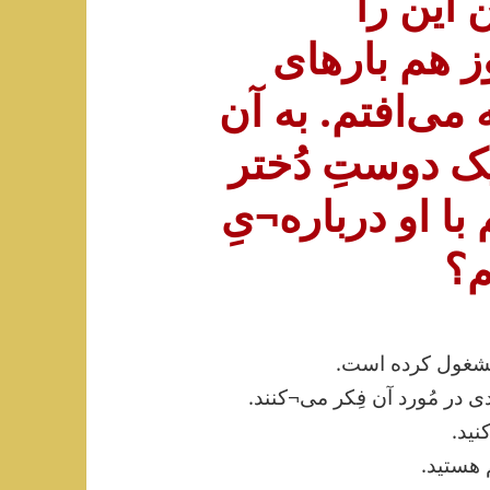
 این را
ز هم بارهای
 می‌افتم. به آن
یک دوستِ دُختر
با او درباره¬یِ
م؟
مَشغول کرده است.
دی در مُورد آن فِکر می¬کنند.
نید.
 هستید.