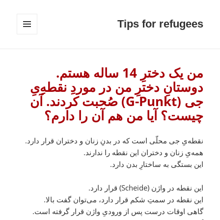
Tips for refugees
MENU
AND
WIDGETS
من یک دخترِ 14 ساله هستم.
دوستانِ دخترِ من در موردِ نقطه‌ِ‌یِ
جی (G-Punkt) صُحبت کردند. آن
چیست؟ آیا من هم آن را دارم؟
نقطه‌یِ جی محلّی است که در بدنِ زنان و دختران قرار دارد.
همه‌یِ زنان و دختران این نقطه را ندارند.
این بستگی به ساختارِ بدن دارد.
این نقطه در واژن (Scheide) قرار دارد.
این نقطه در سمتِ شکم قرار دارد، می‌توان گفت بالا.
گاهی اوقات درست پس از ورودیِ واژن قرار گرفته است.