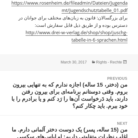
https://www.rosenheim.de/fileadmin/Dateien/Jugenda
mt/Jugendschutztabelle_01.pdf
برای بزرگسالان: قانون به زبان‌های مختلف برای جوانان در
دسترس بوده و از طریق ذیل قابل سفارش است:
http://www.drei-w-verlag.de/shop/shop/juschg-
tabelle-in-6-sprachen.html
Categories
Posted
March 30, 2017
Rights - Rechte
on
Pos
PREVIOUS
navigatio
Previous
من (دختر، 15 ساله) اجازه ندارم که به تنهایی بیرون
بروم. وقتی دوستانم برنامه‌ای برای بیرون رفتن
post:
دارند، باید دَرخواست آن‌ها را رَد کنم و یا برادرم را با
خود ببرم. باید چکار کنم؟
NEXT
Next
من (15 ساله، پسر) یک دوست دختر آلمانی دارم. ما
اغلب نظرات متفاوتی داریم: او لباس‌های سکسی
post: