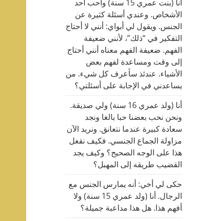
أنا (بنت عمري 15 سنة) وأحب أحد
الأشخاص. وعندي أسئلة كثيرة عن
الجنس. ويقول لي أبواي: أنني لا أحتاج
التفكير في “ذلك”، لأنني ضعيفة
الفهم. ضعيفة الفهم معناه أنني أحتاج
إلى وقت ومساعدة لفهم بعض
الأشياء. عندئذ سأعرف كل شيء. من
يساعدني في الإجابة على أسئلتي؟
أنا (ولد عمري 16 سنة) ولي صديقة.
ونحن نحب بعضنا حبا بالغا ونجد
سعادة كبيرة عندما نتعانق. ونريد الآن
مزاولة الجماع الجنسي. فكيف نقعل
هذا على الوجه الصحيح؟ وكيف يجد
القضيب طريقه إلى المهبل؟
حكى لي أخي: أنه يمارس الجنس مع
الرجال. أنا (ولد عمري 15 سنة) ولا
أفهم هذا. هل هذا مداعبة جميلة؟