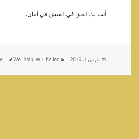
أنت لك الحق في العيش في أمان.
نُشرت
التصنيفات
الوسوم
مارس 1, 2016
Wir_helfen
,
We_help
fe
في