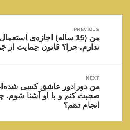
Post
navigation
PREVIOUS
Previous
من (15 ساله) اجازه‌ی استعم
post:
ندارم. چرا؟ قانون حِمایت از ج
NEXT
Next
من دورادور عاشق کسی شده‌ام
post:
صحبت کنم و با او آشنا شوم. چط
انجام دهم؟