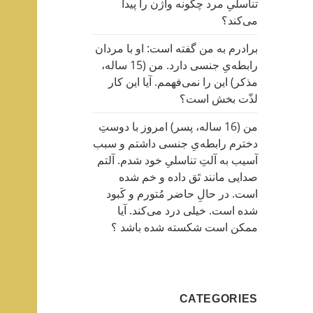
تناسلیِ مرد چگونه واژن را پیدا
می‌کند؟
برادرم به من گفته است: او با مردان
رابطه‌یِ جنسی دارد. من (15 ساله،
مذکر) این را نمی‌فهمم. آیا این کار
لذّت بخش است؟
من (16 ساله، پسر) امروز با دوستِ
دخترم رابطه‌یِ جنسی داشتم و سبب
آسیب به آلتِ تناسلیِ خود شدم. آلتم
صدایی مانند تَق داده و خم شده
است. در حالِ حاضر مُتورم و کَبود
شده است. خیلی درد می‌کند. آیا
ممکن است شکسته شده باشد ؟
CATEGORIES