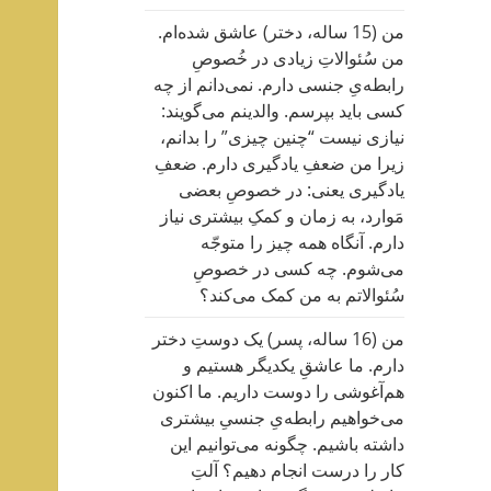
من (15 ساله، دختر) عاشق شده‌ام.
من سُئوالاتِ زیادی در خُصوصِ
رابطه‌یِ جنسی دارم. نمی‌دانم از چه
کسی باید بپرسم. والدینم می‌گویند:
نیازی نیست “چنین چیزی” را بدانم،
زیرا من ضعفِ یادگیری دارم. ضعفِ
یادگیری یعنی: در خصوصِ بعضی
مَوارد، به زمان و کمکِ بیشتری نیاز
دارم. آنگاه همه چیز را متوجّه
می‌شوم. چه کسی در خصوصِ
سُئوالاتم به من کمک می‌کند؟
من (16 ساله، پسر) یک دوستِ دختر
دارم. ما عاشقِ یکدیگر هستیم و
هم‌آغوشی را دوست داریم. ما اکنون
می‌خواهیم رابطه‌یِ جنسیِ بیشتری
داشته باشیم. چگونه می‌توانیم این
کار را درست انجام دهیم؟ آلتِ