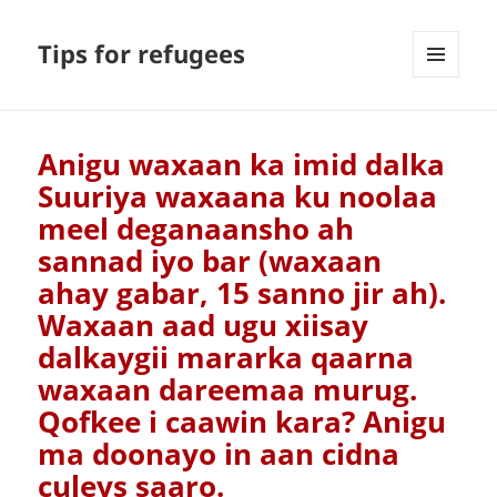
Tips for refugees
MENU
AND
WIDGETS
Anigu waxaan ka imid dalka
Suuriya waxaana ku noolaa
meel deganaansho ah
sannad iyo bar (waxaan
ahay gabar, 15 sanno jir ah).
Waxaan aad ugu xiisay
dalkaygii mararka qaarna
waxaan dareemaa murug.
Qofkee i caawin kara? Anigu
ma doonayo in aan cidna
culeys saaro.