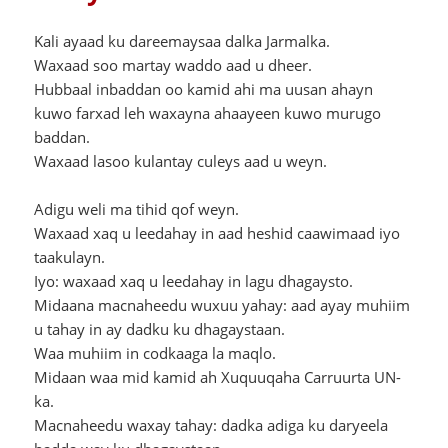
Kali ayaad ku dareemaysaa dalka Jarmalka.
Waxaad soo martay waddo aad u dheer.
Hubbaal inbaddan oo kamid ahi ma uusan ahayn
kuwo farxad leh waxayna ahaayeen kuwo murugo
baddan.
Waxaad lasoo kulantay culeys aad u weyn.
Adigu weli ma tihid qof weyn.
Waxaad xaq u leedahay in aad heshid caawimaad iyo
taakulayn.
Iyo: waxaad xaq u leedahay in lagu dhagaysto.
Midaana macnaheedu wuxuu yahay: aad ayay muhiim
u tahay in ay dadku ku dhagaystaan.
Waa muhiim in codkaaga la maqlo.
Midaan waa mid kamid ah Xuquuqaha Carruurta UN-
ka.
Macnaheedu waxay tahay: dadka adiga ku daryeela