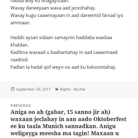
hadda way ku dhagaystaan.
Waxay daneeyaan waxa aad jeceshahay.
Waxay kugu caawinayaan in aad dareentid farxad iyo
ammaan.
Haddii aysan sidaan samaynin haddaba waxbaa
khaldan.
Kadibna waxaad u baahantahay in aad caawimaad
raadisid.
Fadlan la hadal qof weyn oo aad ku kalsoontahay.
Posted
Categories
September 29, 2017
Rights - Rechte
on
Post
PREVIOUS
navigation
Aniga oo ah (gabar, 15 sanno jir ah)
Previous
waxaan jeclahay in aan aado Oktoberfest
post:
ee ku taala Munich sannadkan. Anigu
weligayga meesha ma tagin! Maxaan u