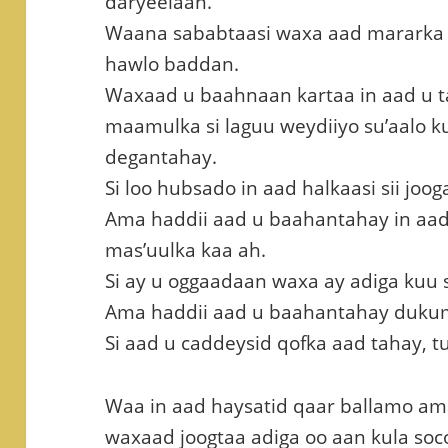
daryeelaan.
Waana sababtaasi waxa aad mararka q
hawlo baddan.
Waxaad u baahnaan kartaa in aad u t
maamulka si laguu weydiiyo su’aalo 
degantahay.
Si loo hubsado in aad halkaasi sii joog
Ama haddii aad u baahantahay in aad
mas’uulka kaa ah.
Si ay u oggaadaan waxa ay adiga kuu
Ama haddii aad u baahantahay dukum
Si aad u caddeysid qofka aad tahay, t
Waa in aad haysatid qaar ballamo am
waxaad joogtaa adiga oo aan kula soc