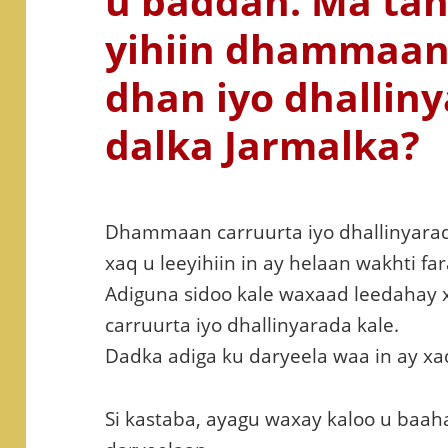
u baddan. Ma tah
yihiin dhammaan
dhan iyo dhallin
dalka Jarmalka?
Dhammaan carruurta iyo dhallinyarad
xaq u leeyihiin in ay helaan wakhti f
Adiguna sidoo kale waxaad leedahay
carruurta iyo dhallinyarada kale.
Dadka adiga ku daryeela waa in ay x
Si kastaba, ayagu waxay kaloo u baahan