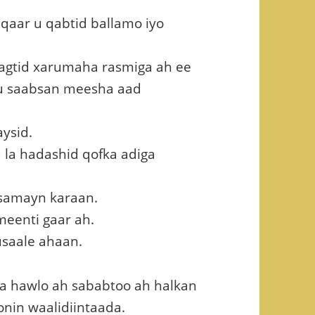
aar u qabtid ballamo iyo
agtid xarumaha rasmiga ah ee
ku saabsan meesha aad
aysid.
 la hadashid qofka adiga
 samayn karaan.
eenti gaar ah.
usaale ahaan.
a hawlo ah sababtoo ah halkan
onin waalidiintaada.