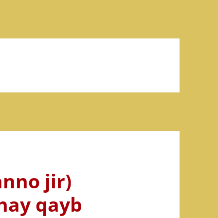
e
nno jir)
hay qayb