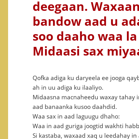
deegaan. Waxaan
bandow aad u ada
soo daaho waa la 
Midaasi sax miya
Qofka adiga ku daryeela ee jooga qa
ah in uu adiga ku ilaaliyo.
Midaasna macnaheedu waxay tahay in
aad banaanka kusoo daahdid.
Waa sax in aad laguugu dhaho:
Waa in aad guriga joogtid wakhti hab
Si kastaba, waxaad xaq u leedahay in 