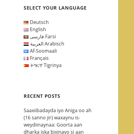
SELECT YOUR LANGUAGE
Deutsch
English
فارسی Farsi
العربية Arabisch
Af-Soomaali
Français
ትግርኛ Tigrinya
RECENT POSTS
Saaxiibadayda iyo Aniga oo ah
(16 sanno jir) waxaynu is-
weydiinaynaa: Goorta aan
dharka iska bixinayo si aan