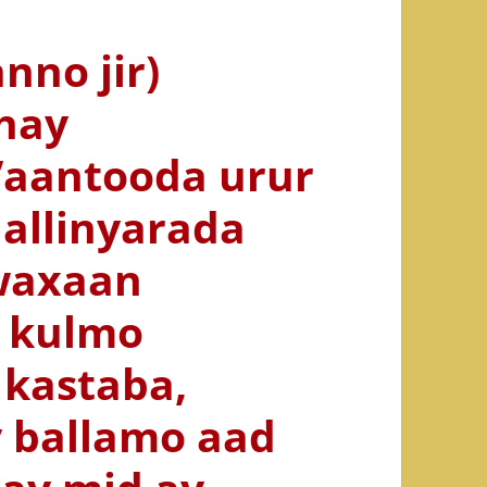
nno jir)
hay
a’aantooda urur
allinyarada
 waxaan
a kulmo
 kastaba,
 ballamo aad