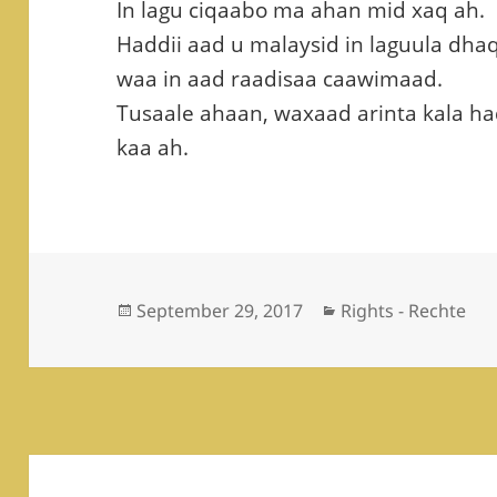
In lagu ciqaabo ma ahan mid xaq ah.
Haddii aad u malaysid in laguula dh
waa in aad raadisaa caawimaad.
Tusaale ahaan, waxaad arinta kala ha
kaa ah.
Posted
Categories
September 29, 2017
Rights - Rechte
on