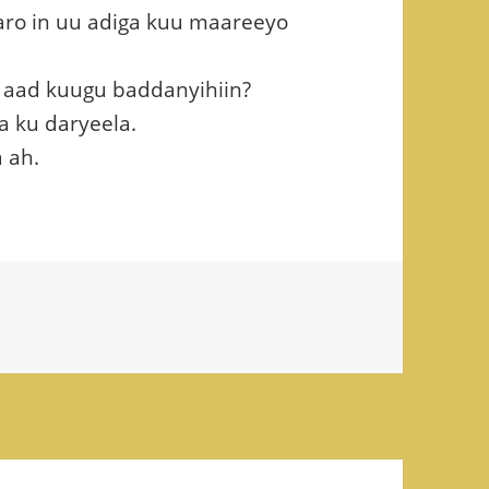
aro in uu adiga kuu maareeyo
 aad kuugu baddanyihiin?
a ku daryeela.
 ah.