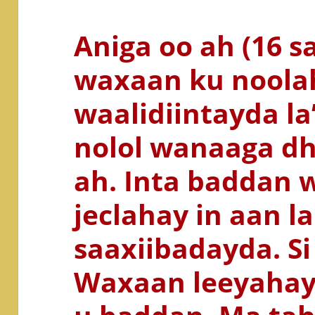
Aniga oo ah (16 sa
waxaan ku noola
waalidiintayda l
nolol wanaaga dh
ah. Inta baddan
jeclahay in aan l
saaxiibadayda. Si
Waxaan leeyahay