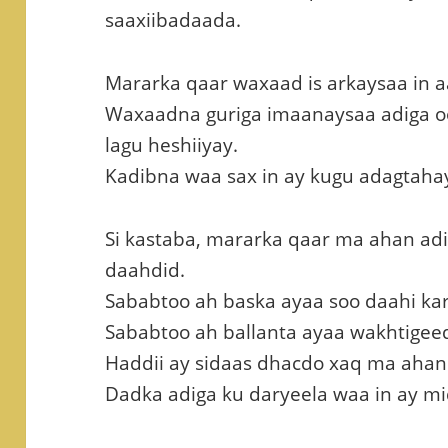
saaxiibadaada.
Mararka qaar waxaad is arkaysaa in a
Waxaadna guriga imaanaysaa adiga oo
lagu heshiiyay.
Kadibna waa sax in ay kugu adagtaha
Si kastaba, mararka qaar ma ahan adi
daahdid.
Sababtoo ah baska ayaa soo daahi kar
Sababtoo ah ballanta ayaa wakhtigee
Haddii ay sidaas dhacdo xaq ma ahan 
Dadka adiga ku daryeela waa in ay 