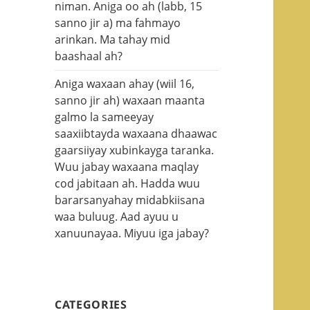
niman. Aniga oo ah (labb, 15
sanno jir a) ma fahmayo
arinkan. Ma tahay mid
baashaal ah?
Aniga waxaan ahay (wiil 16,
sanno jir ah) waxaan maanta
galmo la sameeyay
saaxiibtayda waxaana dhaawac
gaarsiiyay xubinkayga taranka.
Wuu jabay waxaana maqlay
cod jabitaan ah. Hadda wuu
bararsanyahay midabkiisana
waa buluug. Aad ayuu u
xanuunayaa. Miyuu iga jabay?
CATEGORIES