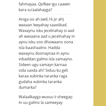
fahmayaa. Qofkee igu caawin
kara su’aalahayga?
Aniga oo ah (wiil,16 jir ah)
waxaan leeyahay saaxiibad.
Waxaynu isku jecelnahay si aad
ah waxaana aad u jecelnahay in
aynu isku soo dhowaano oona
isla baashaalno. Hadda
waxaynu doonaynaa in aynu
inbaddan galmo isla samayno.
Sideen ugu samayn karnaa
sida saxda ah? Siduu ku geli
karaa xubinka taranka raga
gudaha xubinka taranka
dumarka?
Walaalkayga wuxuu ii sheegay:
In uu galmo la sameeyay