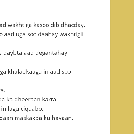
ad wakhtiga kasoo dib dhacday.
 aad uga soo daahay wakhtigii
y qaybta aad degantahay.
ga khaladkaaga in aad soo
a.
da ka dheeraan karta.
in lagu ciqaabo.
midaan maskaxda ku hayaan.