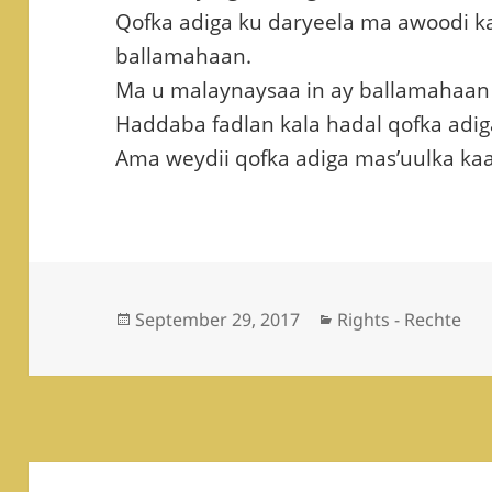
Qofka adiga ku daryeela ma awoodi k
ballamahaan.
Ma u malaynaysaa in ay ballamahaan
Haddaba fadlan kala hadal qofka adig
Ama weydii qofka adiga mas’uulka kaa
Posted
Categories
September 29, 2017
Rights - Rechte
on