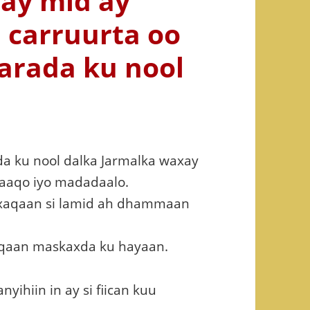
ay mid ay
 carruurta oo
yarada ku nool
a ku nool dalka Jarmalka waxay
araaqo iyo madadaalo.
 xaqaan si lamid ah dhammaan
aqaan maskaxda ku hayaan.
yihiin in ay si fiican kuu