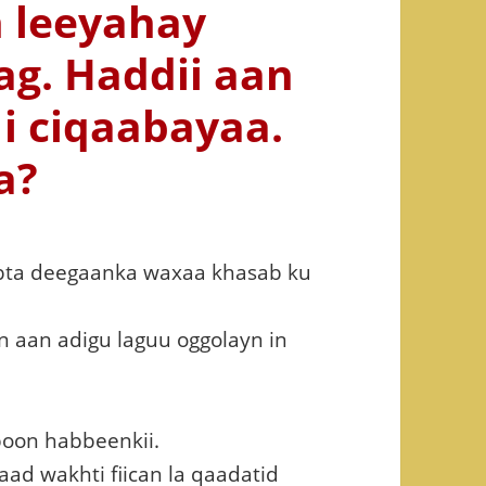
 leeyahay
g. Haddii aan
i ciqaabayaa.
a?
ybta deegaanka waxaa khasab ku
 aan adigu laguu oggolayn in
boon habbeenkii.
aad wakhti fiican la qaadatid