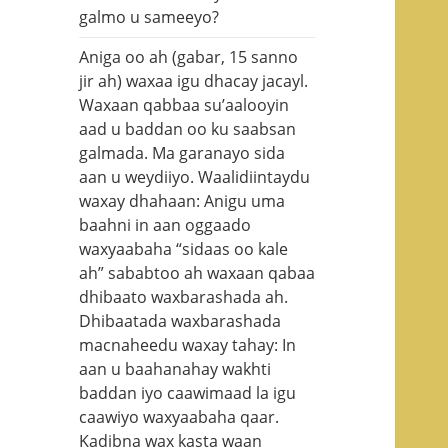
galmo u sameeyo?
Aniga oo ah (gabar, 15 sanno
jir ah) waxaa igu dhacay jacayl.
Waxaan qabbaa su’aalooyin
aad u baddan oo ku saabsan
galmada. Ma garanayo sida
aan u weydiiyo. Waalidiintaydu
waxay dhahaan: Anigu uma
baahni in aan oggaado
waxyaabaha “sidaas oo kale
ah” sababtoo ah waxaan qabaa
dhibaato waxbarashada ah.
Dhibaatada waxbarashada
macnaheedu waxay tahay: In
aan u baahanahay wakhti
baddan iyo caawimaad la igu
caawiyo waxyaabaha qaar.
Kadibna wax kasta waan