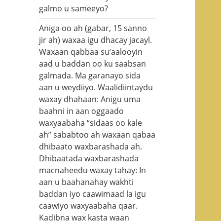
galmo u sameeyo?
Aniga oo ah (gabar, 15 sanno
jir ah) waxaa igu dhacay jacayl.
Waxaan qabbaa su’aalooyin
aad u baddan oo ku saabsan
galmada. Ma garanayo sida
aan u weydiiyo. Waalidiintaydu
waxay dhahaan: Anigu uma
baahni in aan oggaado
waxyaabaha “sidaas oo kale
ah” sababtoo ah waxaan qabaa
dhibaato waxbarashada ah.
Dhibaatada waxbarashada
macnaheedu waxay tahay: In
aan u baahanahay wakhti
baddan iyo caawimaad la igu
caawiyo waxyaabaha qaar.
Kadibna wax kasta waan