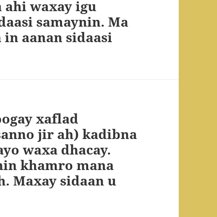
 ahi waxay igu
daasi samaynin. Ma
 in aanan sidaasi
ogay xaflad
anno jir ah) kadibna
ayo waxa dhacay.
ynin khamro mana
h. Maxay sidaan u