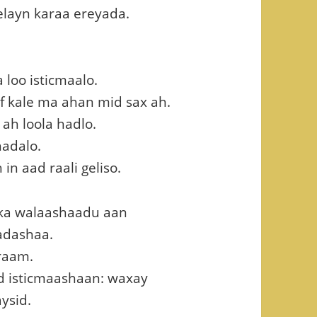
elayn karaa ereyada.
loo isticmaalo.
f kale ma ahan mid sax ah.
ah loola hadlo.
adalo.
n aad raali geliso.
nka walaashaadu aan
adashaa.
raam.
 isticmaashaan: waxay
ysid.