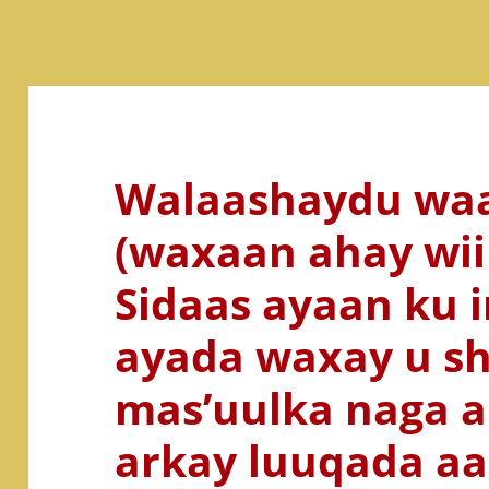
Walaashaydu wa
(waxaan ahay wiil,
Sidaas ayaan ku i
ayada waxay u sh
mas’uulka naga 
arkay luuqada aa