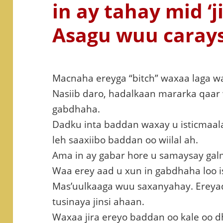
in ay tahay mid ‘j
Asagu wuu caray
Macnaha ereyga “bitch” waxaa laga wa
Nasiib daro, hadalkaan mararka qaar 
gabdhaha.
Dadku inta baddan waxay u isticmaal
leh saaxiibo baddan oo wiilal ah.
Ama in ay gabar hore u samaysay gal
Waa erey aad u xun in gabdhaha loo i
Mas’uulkaaga wuu saxanyahay. Ereya
tusinaya jinsi ahaan.
Waxaa jira ereyo baddan oo kale oo 