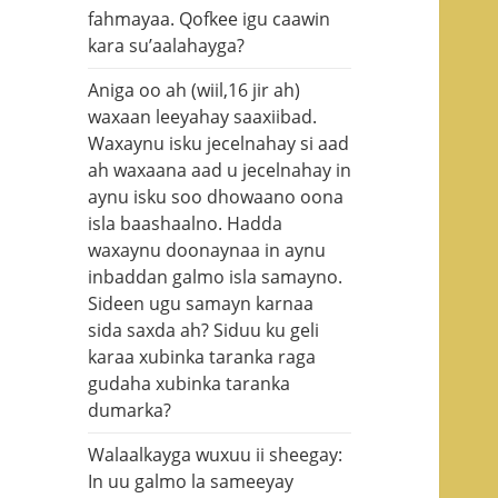
fahmayaa. Qofkee igu caawin
kara su’aalahayga?
Aniga oo ah (wiil,16 jir ah)
waxaan leeyahay saaxiibad.
Waxaynu isku jecelnahay si aad
ah waxaana aad u jecelnahay in
aynu isku soo dhowaano oona
isla baashaalno. Hadda
waxaynu doonaynaa in aynu
inbaddan galmo isla samayno.
Sideen ugu samayn karnaa
sida saxda ah? Siduu ku geli
karaa xubinka taranka raga
gudaha xubinka taranka
dumarka?
Walaalkayga wuxuu ii sheegay:
In uu galmo la sameeyay