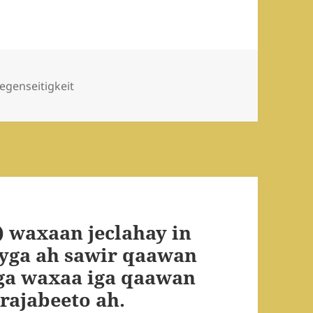
egenseitigkeit
r) waxaan jeclahay in
ayga ah sawir qaawan
iga waxaa iga qaawan
rajabeeto ah.