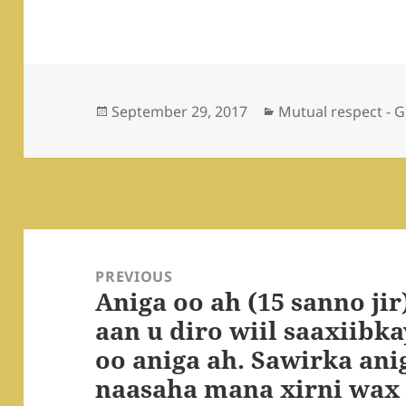
Posted
Categories
September 29, 2017
Mutual respect - G
on
Post
navigation
PREVIOUS
Aniga oo ah (15 sanno ji
Previous
aan u diro wiil saaxiibk
post:
oo aniga ah. Sawirka an
naasaha mana xirni wax 