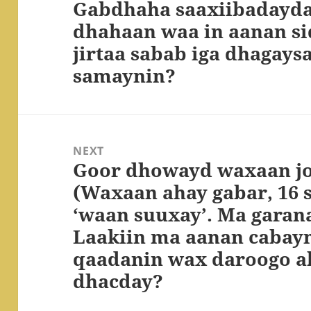
Gabdhaha saaxiibadayda
dhahaan waa in aanan si
jirtaa sabab iga dhagaysa
samaynin?
NEXT
Goor dhowayd waxaan jo
Next
(Waxaan ahay gabar, 16 s
post:
‘waan suuxay’. Ma garan
Laakiin ma aanan caba
qaadanin wax daroogo a
dhacday?