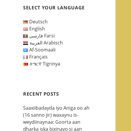
SELECT YOUR LANGUAGE
Deutsch
English
فارسی Farsi
العربية Arabisch
Af-Soomaali
Français
ትግርኛ Tigrinya
RECENT POSTS
Saaxiibadayda iyo Aniga oo ah
(16 sanno jir) waxaynu is-
weydiinaynaa: Goorta aan
dharka iska bixinayo si aan