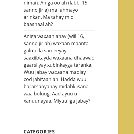
niman. Aniga oo ah (labb, 15
sanno jir a) ma fahmayo
arinkan. Ma tahay mid
baashaal ah?
Aniga waxaan ahay (wiil 16,
sanno jir ah) waxaan maanta
galmo la sameeyay
saaxiibtayda waxaana dhaawac
gaarsiiyay xubinkayga taranka.
Wuu jabay waxaana maqlay
cod jabitaan ah. Hadda wuu
bararsanyahay midabkiisana
waa buluug. Aad ayuu u
xanuunayaa. Miyuu iga jabay?
CATEGORIES