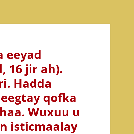
a eeyad
 16 jir ah).
ri. Hadda
eegtay qofka
ahaa. Wuxuu u
n isticmaalay