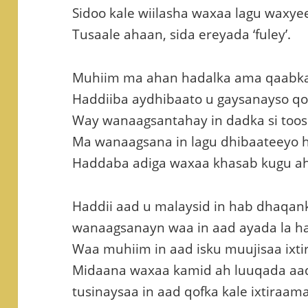
Sidoo kale wiilasha waxaa lagu waxye
Tusaale ahaan, sida ereyada ‘fuley’.
Muhiim ma ahan hadalka ama qaabka 
Haddiiba aydhibaato u gaysanayso qo
Way wanaagsantahay in dadka si toos 
Ma wanaagsana in lagu dhibaateeyo h
Haddaba adiga waxaa khasab kugu ah i
Haddii aad u malaysid in hab dhaqa
wanaagsanayn waa in aad ayada la h
Waa muhiim in aad isku muujisaa ixti
Midaana waxaa kamid ah luuqada aad
tusinaysaa in aad qofka kale ixtiraama