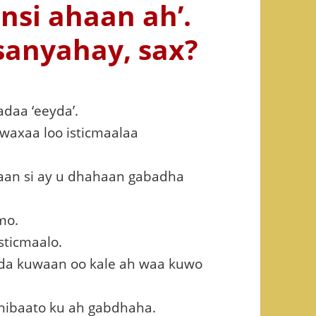
insi ahaan ah’.
sanyahay, sax?
daa ‘eeyda’.
waxaa loo isticmaalaa
aan si ay u dhahaan gabadha
mo.
sticmaalo.
da kuwaan oo kale ah waa kuwo
dhibaato ku ah gabdhaha.