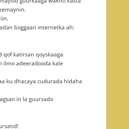
maysid guurkaaga wakhti kasta
reemaynin.
iin.
adan boggaan internetka ah:
d qof katirsan qoyskaaga.
n ilmo adeeradooda kale
aa ku dhacaya cudurada hidaha
agsan in la guursado
rsatid!