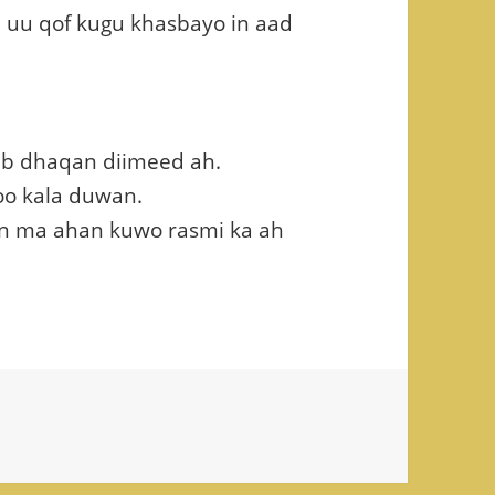
 uu qof kugu khasbayo in aad
b dhaqan diimeed ah.
oo kala duwan.
an ma ahan kuwo rasmi ka ah