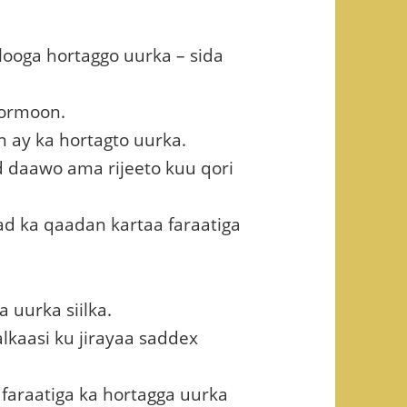
looga hortaggo uurka – sida
oormoon.
 ay ka hortagto uurka.
daawo ama rijeeto kuu qori
ad ka qaadan kartaa faraatiga
a uurka siilka.
lkaasi ku jirayaa saddex
faraatiga ka hortagga uurka