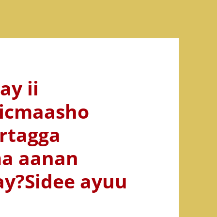
y ii
sticmaasho
ortagga
ma aanan
y?Sidee ayuu