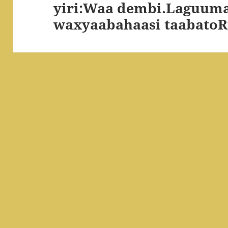
yiri:Waa dembi.Laguuma
waxyaabahaasi taabatoR