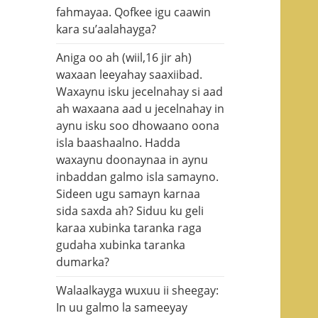
fahmayaa. Qofkee igu caawin
kara su’aalahayga?
Aniga oo ah (wiil,16 jir ah)
waxaan leeyahay saaxiibad.
Waxaynu isku jecelnahay si aad
ah waxaana aad u jecelnahay in
aynu isku soo dhowaano oona
isla baashaalno. Hadda
waxaynu doonaynaa in aynu
inbaddan galmo isla samayno.
Sideen ugu samayn karnaa
sida saxda ah? Siduu ku geli
karaa xubinka taranka raga
gudaha xubinka taranka
dumarka?
Walaalkayga wuxuu ii sheegay:
In uu galmo la sameeyay