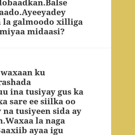
dobaadkan.Balse
caado.Ayeeyadey
la galmoodo xilliga
 miyaa midaasi?
, waxaan ku
rashada
 ina tusiyay gus ka
a sare ee siilka oo
na tusiyeen sida ay
n.Waxaa la naga
Saaxiib ayaa igu