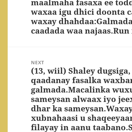
maalmaha fasaxa ee tod
waxaa igu dhici doonta 
waxay dhahdaa:Galmada 
caadada waa najaas.Run
NEXT
(13, wiil) Shaley dugsiga
Next
qaadanay fasalka waxba
post:
galmada.Macalinka wuxuu
sameysan alwaax iyo jeex
dhar ka sameysan.Waxay 
xubnahaasi u shaqeeyaa
filayay in aanu taabano.