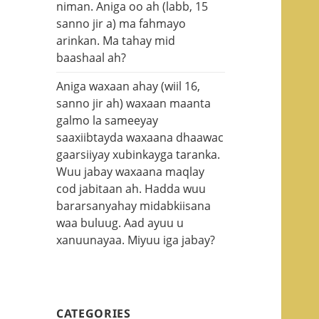
niman. Aniga oo ah (labb, 15
sanno jir a) ma fahmayo
arinkan. Ma tahay mid
baashaal ah?
Aniga waxaan ahay (wiil 16,
sanno jir ah) waxaan maanta
galmo la sameeyay
saaxiibtayda waxaana dhaawac
gaarsiiyay xubinkayga taranka.
Wuu jabay waxaana maqlay
cod jabitaan ah. Hadda wuu
bararsanyahay midabkiisana
waa buluug. Aad ayuu u
xanuunayaa. Miyuu iga jabay?
CATEGORIES