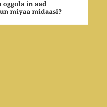
 oggola in aad
un miyaa midaasi?