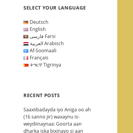
SELECT YOUR LANGUAGE
Deutsch
English
فارسی Farsi
العربية Arabisch
Af-Soomaali
Français
ትግርኛ Tigrinya
RECENT POSTS
Saaxiibadayda iyo Aniga oo ah
(16 sanno jir) waxaynu is-
weydiinaynaa: Goorta aan
dharka iska bixinayo si aan