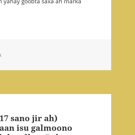
n yahay goobta saxa ah marka
x
17 sano jir ah)
 aan isu galmoono