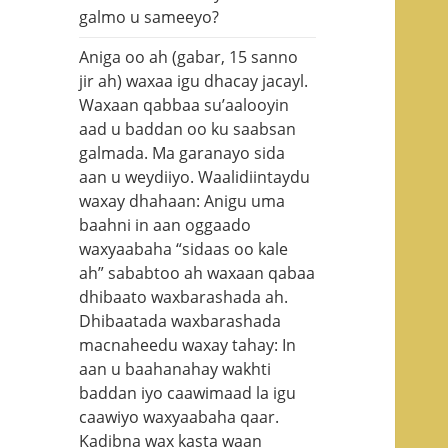
galmo u sameeyo?
Aniga oo ah (gabar, 15 sanno
jir ah) waxaa igu dhacay jacayl.
Waxaan qabbaa su’aalooyin
aad u baddan oo ku saabsan
galmada. Ma garanayo sida
aan u weydiiyo. Waalidiintaydu
waxay dhahaan: Anigu uma
baahni in aan oggaado
waxyaabaha “sidaas oo kale
ah” sababtoo ah waxaan qabaa
dhibaato waxbarashada ah.
Dhibaatada waxbarashada
macnaheedu waxay tahay: In
aan u baahanahay wakhti
baddan iyo caawimaad la igu
caawiyo waxyaabaha qaar.
Kadibna wax kasta waan