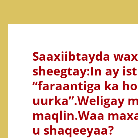
Saaxiibtayda waxa
sheegtay:In ay i
“faraantiga ka h
uurka”.Weligay 
maqlin.Waa maxa
u shaqeeyaa?