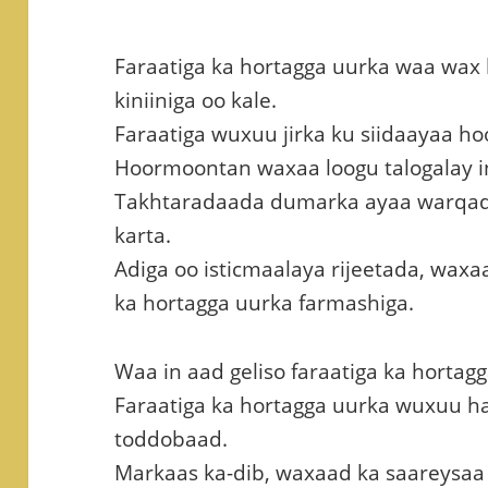
Faraatiga ka hortagga uurka waa wax 
kiniiniga oo kale.
Faraatiga wuxuu jirka ku siidaayaa h
Hoormoontan waxaa loogu talogalay in
Takhtaradaada dumarka ayaa warqad 
karta.
Adiga oo isticmaalaya rijeetada, waxa
ka hortagga uurka farmashiga.
Waa in aad geliso faraatiga ka hortagg
Faraatiga ka hortagga uurka wuxuu ha
toddobaad.
Markaas ka-dib, waxaad ka saareysaa 