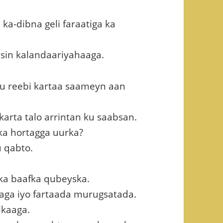
-dibna geli faraatiga ka
sin kalandaariyahaaga.
u reebi kartaa saameyn aan
arta talo arrintan ku saabsan.
ka hortagga uurka?
 qabto.
ka baafka qubeyska.
aga iyo fartaada murugsatada.
lkaaga.