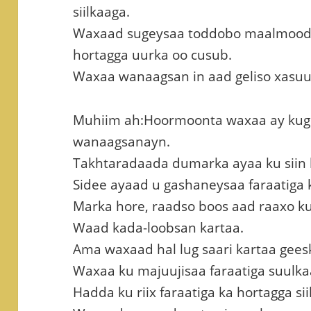
siilkaaga.
Waxaad sugeysaa toddobo maalmood ka
hortagga uurka oo cusub.
Waxaa wanaagsan in aad geliso xasuu
Muhiim ah:Hoormoonta waxaa ay kug
wanaagsanayn.
Takhtaradaada dumarka ayaa ku siin k
Sidee ayaad u gashaneysaa faraatiga 
Marka hore, raadso boos aad raaxo ku
Waad kada-loobsan kartaa.
Ama waxaad hal lug saari kartaa gees
Waxaa ku majuujisaa faraatiga suulka
Hadda ku riix faraatiga ka hortagga sii