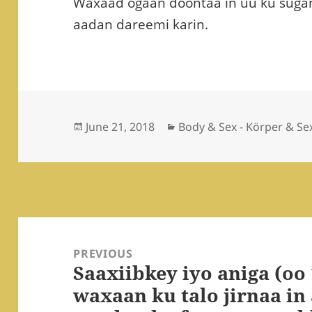
Waxaad ogaan doontaa in uu ku suga
aadan dareemi karin.
Posted
Categories
June 21, 2018
Body & Sex - Körper & Se
on
Post
navigation
PREVIOUS
Saaxiibkey iyo aniga (oo 
Previous
waxaan ku talo jirnaa in
post: