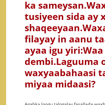
ka sameysan.Wax
tusiyeen sida ay
shaqeeyaan.Waxa
filayay in aanu t
ayaa igu yiri:Waa
dembi.Laguuma o
waxyaabahaasi t
miyaa midaasi?
Agabka loogu talogalay fasallada wa