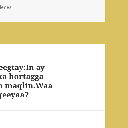
edenes
eegtay:In ay
ka hortagga
n maqlin.Waa
qeeyaa?