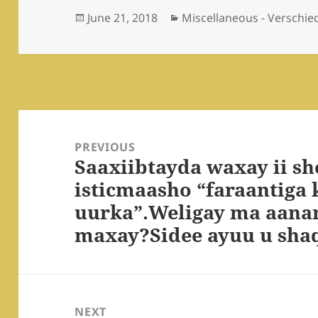
Posted
Categories
June 21, 2018
Miscellaneous - Verschi
on
Post
navigation
PREVIOUS
Saaxiibtayda waxay ii sh
Previous
isticmaasho “faraantiga 
post:
uurka”.Weligay ma aana
maxay?Sidee ayuu u sha
NEXT