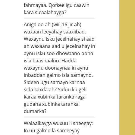
fahmayaa. Qofkee igu caawin
kara su’aalahayga?
Aniga oo ah (wiil,16 jir ah)
waxaan leeyahay saaxiibad.
Waxaynu isku jecelnahay si aad
ah waxaana aad u jecelnahay in
aynu isku soo dhowaano oona
isla baashaalno. Hadda
waxaynu doonaynaa in aynu
inbaddan galmo isla samayno.
Sideen ugu samayn karnaa
sida saxda ah? Siduu ku geli
karaa xubinka taranka raga
gudaha xubinka taranka
dumarka?
Walaalkayga wuxuu ii sheegay:
In uu galmo la sameeyay