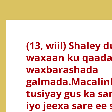
(13, wiil) Shaley 
waxaan ku qaada
waxbarashada
galmada.Macalin
tusiyay gus ka s
iyo jeexa sare ee 