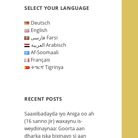
SELECT YOUR LANGUAGE
Deutsch
English
فارسی Farsi
العربية Arabisch
Af-Soomaali
Français
ትግርኛ Tigrinya
RECENT POSTS
Saaxiibadayda iyo Aniga oo ah
(16 sanno jir) waxaynu is-
weydiinaynaa: Goorta aan
dharka iska bixinayo si aan