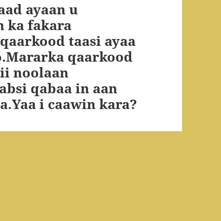
 aad ayaan u
 ka fakara
qaarkood taasi ayaa
do.Mararka qaarkood
ii noolaan
absi qabaa in aan
a.Yaa i caawin kara?