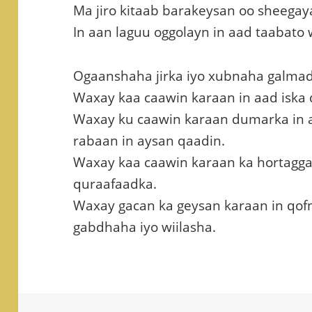
Ma jiro kitaab barakeysan oo sheegay
In aan laguu oggolayn in aad taabat
Ogaanshaha jirka iyo xubnaha galmad
Waxay kaa caawin karaan in aad iska
Waxay ku caawin karaan dumarka in 
rabaan in aysan qaadin.
Waxay kaa caawin karaan ka hortagg
quraafaadka.
Waxay gacan ka geysan karaan in qof
gabdhaha iyo wiilasha.