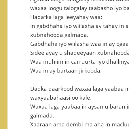
waxaa loogu talogalay taabasho iyo b
Hadafka laga leeyahay waa:
In gabdhaha iyo wiilasha ay tahay in
xubnahooda galmada.
Gabdhaha iyo wiilasha waa in ay oga
Sidee ayay u shaqeeyaan xubnahood
Waa muhiim in carruurta iyo dhallinya
Waa in ay bartaan jirkooda.
Dadka qaarkood waxaa laga yaabaa i
waxyaabahaasi oo kale.
Waxaa laga yaabaa in aysan u baran 
galmada.
Xaaraan ama dembi ma aha in macluu