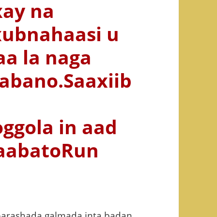
ay na
 xubnahaasi u
a la naga
aabano.Saaxiib
ggola in aad
aabatoRun
xbarashada galmada inta badan