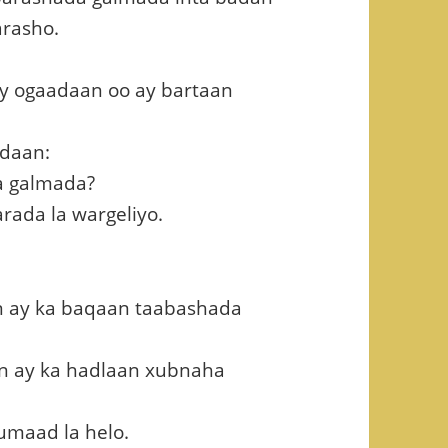
arasho.
 ay ogaadaan oo ay bartaan
adaan:
a galmada?
rada la wargeliyo.
n ay ka baqaan taabashada
in ay ka hadlaan xubnaha
maad la helo.