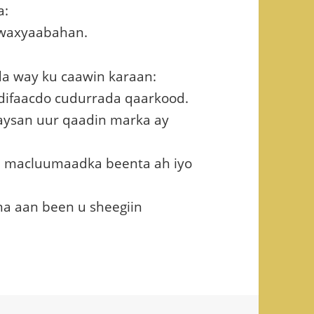
a:
o waxyaabahan.
a way ku caawin karaan:
 difaacdo cudurrada qaarkood.
aysan uur qaadin marka ay
a macluumaadka beenta ah iyo
na aan been u sheegiin