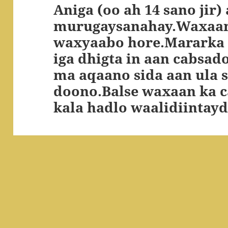
Aniga (oo ah 14 sano jir)
Next
murugaysanahay.Waxaan
post:
waxyaabo hore.Mararka 
iga dhigta in aan cabsa
ma aqaano sida aan ula s
doono.Balse waxaan ka c
kala hadlo waalidiintayd