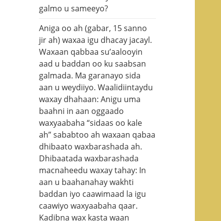
galmo u sameeyo?
Aniga oo ah (gabar, 15 sanno
jir ah) waxaa igu dhacay jacayl.
Waxaan qabbaa su’aalooyin
aad u baddan oo ku saabsan
galmada. Ma garanayo sida
aan u weydiiyo. Waalidiintaydu
waxay dhahaan: Anigu uma
baahni in aan oggaado
waxyaabaha “sidaas oo kale
ah” sababtoo ah waxaan qabaa
dhibaato waxbarashada ah.
Dhibaatada waxbarashada
macnaheedu waxay tahay: In
aan u baahanahay wakhti
baddan iyo caawimaad la igu
caawiyo waxyaabaha qaar.
Kadibna wax kasta waan