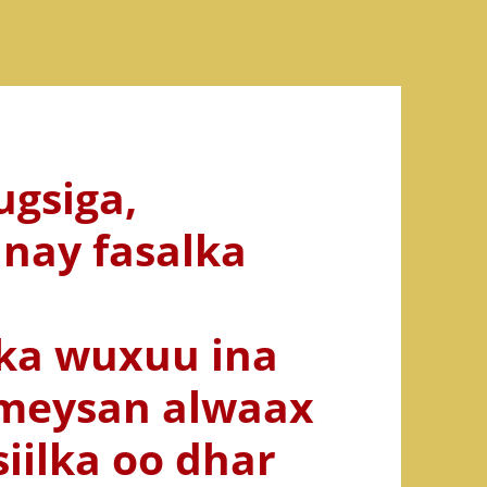
dugsiga,
nay fasalka
ka wuxuu ina
ameysan alwaax
siilka oo dhar