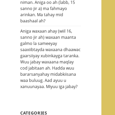
niman. Aniga oo ah (labb, 15
sanno jir a) ma fahmayo
arinkan. Ma tahay mid
baashaal ah?
Aniga waxaan ahay (wiil 16,
sanno jir ah) waxaan maanta
galmo la sameeyay
saaxiibtayda waxaana dhaawac
gaarsiiyay xubinkayga taranka.
Wuu jabay waxaana maqlay
cod jabitaan ah. Hadda wuu
bararsanyahay midabkiisana
waa buluug. Aad ayuu u
xanuunayaa. Miyuu iga jabay?
CATEGORIES