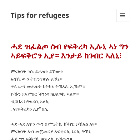
Tips for refugees
MENU
AND
WIDGETS
ሓደ ዝፈልጦ ሰብ የፍቅረካ ኢሉኒ ኣነ ግን
ኣይፍቅሮን ኢየ። እንታይ ክገብር ኣለኒ፧
ምናልባት ንሱ ይሓዝን ይኸውን
እስኺ ውን ትድንግጽሉ እኾኒ።
ዋላ ውን መሓዙት ክትኮኑ ትኽእሉ ኢኹም።
ይኹን ደኣምበር ቕንዕና ክህልወኪ ኣለዎ።
ብጋህሪ ክትዛረቢ ኣለኪ
„ኣየፍቅረካን ኢየ“ በሊ
ሓደ ሓደ እዋን ውን ስምዒትኪ ክቕየር ይኽእል እዩ።
ምናልባት ኣብ መጀመርያ ኣፍቂርኪ ኔርኪ ትኾኒ
ሕጂ ግን ፍቕርኺ ወጺልኪ ይኸውን።