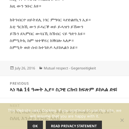
እዚ ውን ንቡር እዩ።
ክትገብርዮ ዘይትደሊ ነገር ምግባር ኣየድልየኪን ኢዩ።
እቲ ዓርክኺ ውን ይሓርቕ ወይ ይሓዝን ይኸውን
ይኹን ደኣምበር ውሳኔኺ ከኽብር ናይ ግድን እዩ።
ስምዒትኪ ከም ዝተቐየረ ክቕበሎ ኣለዎ።
ስምዒት ወድ ሰብ ከተገድዶ ኣይከኣልን እዩ።
Posted
Categories
July 26, 2016
Mutual respect - Gegenseitigkeit
on
Post
PREVIOUS
navigation
ኣነ ጓል 14 ዓመት ኢየ። ስጋዊ ርክብ ክፍጽም ይከኣል ድዩ፧
Previous
post:
NEXT
ጥንሲ ሒዘ ኣለኹ። እቲ ቆልዓ ውን ክወልዶ ይደሊ እየ።
This Website uses Cookies. If you continue to use this site, we
Next
will assume that you are happy with it.
ስለዚ እንታይ ክገብር ኣለኒ፧
post:
OK
READ PRIVACY STATEMENT